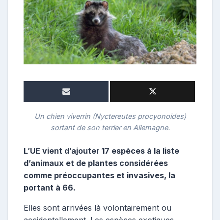
o
s
t
e
u
r
Un chien viverrin (Nyctereutes procyonoides)
sortant de son terrier en Allemagne.
L’UE vient d’ajouter 17 espèces à la liste
d’animaux et de plantes considérées
comme préoccupantes et invasives, la
portant à 66.
Elles sont arrivées là volontairement ou
accidentellement. Les espèces exotiques