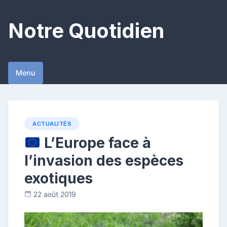
Skip
to
Notre Quotidien
content
Menu
ACTUALITÉS
L’Europe face à
l’invasion des espèces
exotiques
22 août 2019
R
e
p