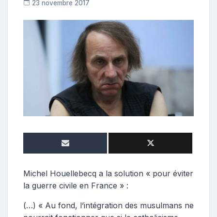
23 novembre 2017
R
e
p
o
s
t
e
u
r
Michel Houellebecq a la solution « pour éviter
la guerre civile en France » :
(…) « Au fond, l’intégration des musulmans ne