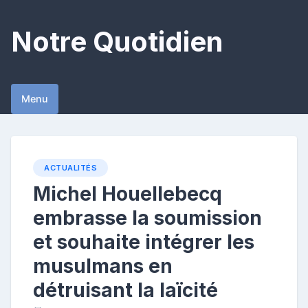
Skip
to
Notre Quotidien
content
Menu
ACTUALITÉS
Michel Houellebecq
embrasse la soumission
et souhaite intégrer les
musulmans en
détruisant la laïcité