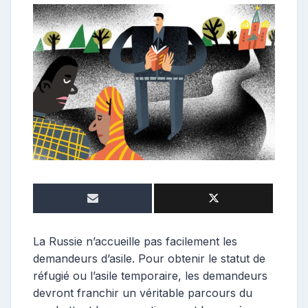
e
p
o
s
t
e
u
r
La Russie n’accueille pas facilement les
demandeurs d’asile. Pour obtenir le statut de
réfugié ou l’asile temporaire, les demandeurs
devront franchir un véritable parcours du