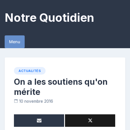
Skip
to
Notre Quotidien
content
Menu
ACTUALITÉS
On a les soutiens qu'on
mérite
10 novembre 2016
C
o
n
t