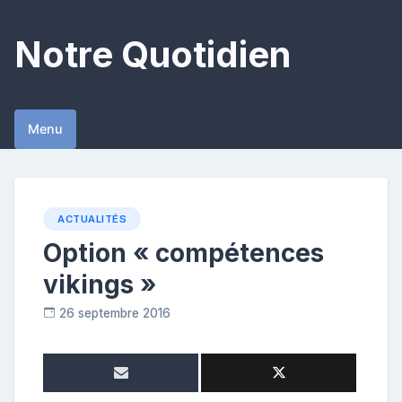
Skip
to
Notre Quotidien
content
Menu
ACTUALITÉS
Option « compétences
vikings »
26 septembre 2016
C
o
n
t