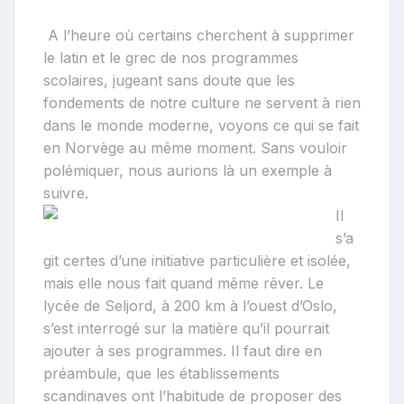
r
i
A l’heure où certains cherchent à supprimer
b
le latin et le grec de nos programmes
u
scolaires, jugeant sans doute que les
t
e
fondements de notre culture ne servent à rien
u
dans le monde moderne, voyons ce qui se fait
r
en Norvège au même moment. Sans vouloir
polémiquer, nous aurions là un exemple à
suivre.
Il
s’a
git certes d’une initiative particulière et isolée,
mais elle nous fait quand même rêver. Le
lycée de Seljord, à 200 km à l’ouest d’Oslo,
s’est interrogé sur la matière qu’il pourrait
ajouter à ses programmes. Il faut dire en
préambule, que les établissements
scandinaves ont l’habitude de proposer des