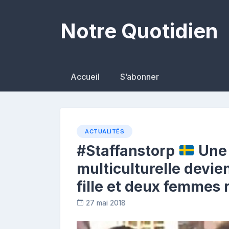
Skip
to
Notre Quotidien
content
Accueil
S’abonner
ACTUALITÉS
#Staffanstorp
Une 
multiculturelle devien
fille et deux femmes 
27 mai 2018
C
o