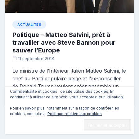
ACTUALITÉS
Politique – Matteo Salvini, prêt à
travailler avec Steve Bannon pour
sauver l’Europe
11 septembre 2018
C
Le ministre de l’Intérieur italien Matteo Salvini, le
o
chef du Parti populaire belge et l’ex-conseiller
n
t
de Donald Trump veulent créer ensemble un
r
Confidentialité et cookies : ce site utilise des cookies. En
grand mouvement populiste […]
continuant à utiliser ce site Web, vous acceptez leur utilisation.
i
b
Pour en savoir plus, notamment sur la façon de contrôler les
u
cookies, consultez :
Politique relative aux cookies
t
e
u
r