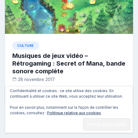
CULTURE
Musiques de jeux vidéo –
Rétrogaming : Secret of Mana, bande
sonore complète
28 novembre 2017
R
Confidentialité et cookies : ce site utilise des cookies. En
Les japonais ont sauvé notre enfance.
e
continuant à utiliser ce site Web, vous acceptez leur utilisation.
p
o
Pour en savoir plus, notamment sur la façon de contrôler les
s
cookies, consultez :
Politique relative aux cookies
t
e
u
r