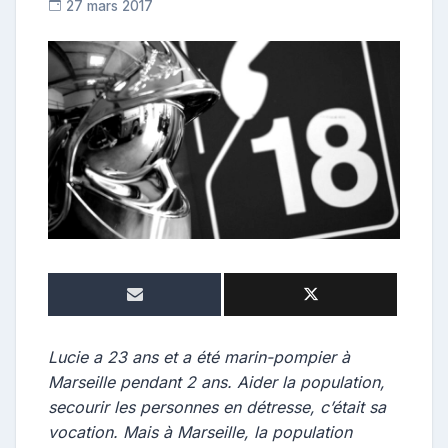
27 mars 2017
C
o
n
t
r
i
b
u
t
e
u
r
Lucie a 23 ans et a été marin-pompier à
Marseille pendant 2 ans. Aider la population,
secourir les personnes en détresse, c’était sa
vocation. Mais à Marseille, la population