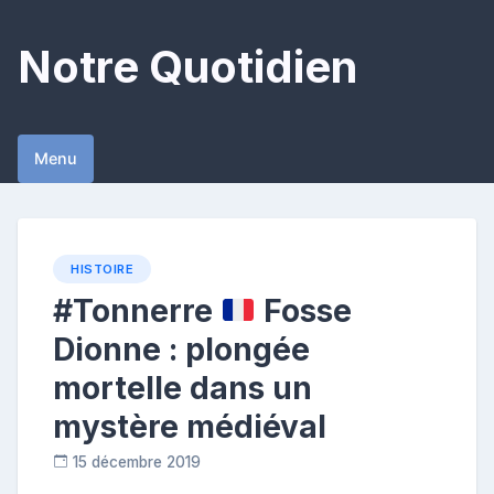
Skip
to
Notre Quotidien
content
Menu
HISTOIRE
#Tonnerre
Fosse
Dionne : plongée
mortelle dans un
mystère médiéval
15 décembre 2019
C