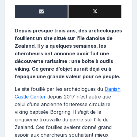
e
p
o
s
t
Depuis presque trois ans, des archéologues
e
fouillent un site situé sur l’île danoise de
u
Zealand. Il y a quelques semaines, les
r
chercheurs ont annoncé avoir fait une
découverte rarissime : une boîte à outils
viking. Ce genre d’objet aurait déjà eu à
l’époque une grande valeur pour ce peuple.
Le site fouillé par les archéologues du
Danish
Castle Center
depuis 2017 n’est autre que
celui d’une ancienne forteresse circulaire
viking baptisée Borgring. Il s’agit de la
cinquième trouvaille du genre sur l’île de
Zealand. Ces fouilles avaient donné grand
espoir aux chercheurs souhaitant mieux