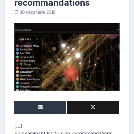
recommandations
30 décembre 2019
R
e
p
o
s
t
e
u
r
[…]
En examinant les flux de recommandations