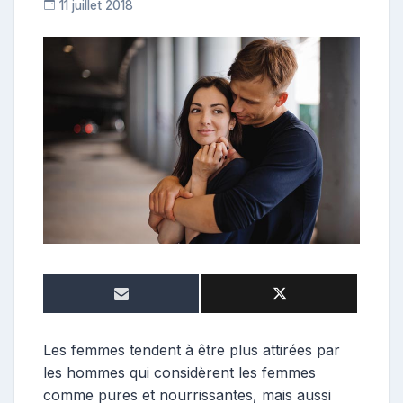
11 juillet 2018
C
o
n
t
r
i
b
u
t
r
i
c
e
Les femmes tendent à être plus attirées par
les hommes qui considèrent les femmes
comme pures et nourrissantes, mais aussi