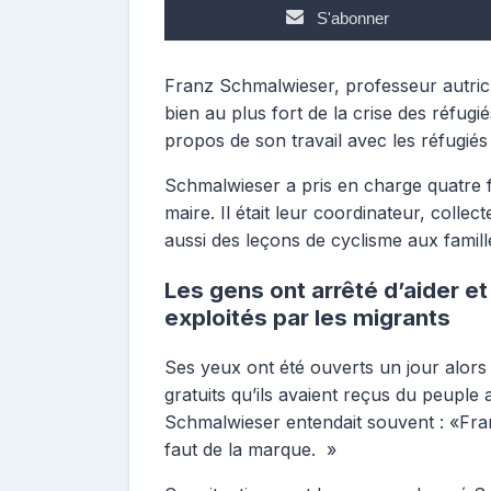
p
S'abonner
o
s
t
Franz Schmalwieser, professeur autrichi
e
bien au plus fort de la crise des réfugi
u
propos de son travail avec les réfugiés e
r
Schmalwieser a pris en charge quatre 
maire. Il était leur coordinateur, collec
aussi des leçons de cyclisme aux famill
Les gens ont arrêté d’aider et
exploités par les migrants
Ses yeux ont été ouverts un jour alors 
gratuits qu’ils avaient reçus du peuple 
Schmalwieser entendait souvent : «Franz
faut de la marque. »