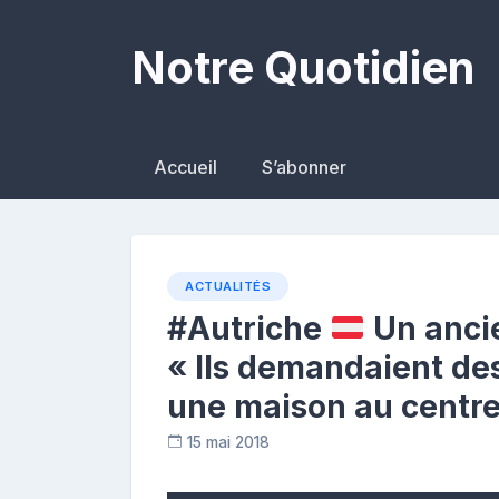
Skip
to
Notre Quotidien
content
Accueil
S’abonner
ACTUALITÉS
#Autriche
Un ancie
« Ils demandaient de
une maison au centre
15 mai 2018
R
e