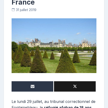
France
31 juillet 2019
C
o
n
t
r
i
b
u
t
r
i
c
e
Le lundi 29 juillet, au tribunal correctionnel de
Fontainebleau, le
réfugié afghan de 18 ans