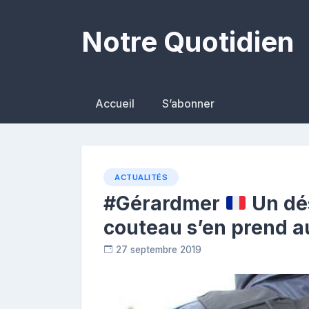
Skip
to
Notre Quotidien
content
Accueil
S’abonner
ACTUALITÉS
#Gérardmer
Un dés
couteau s’en prend a
27 septembre 2019
R
e
p
o