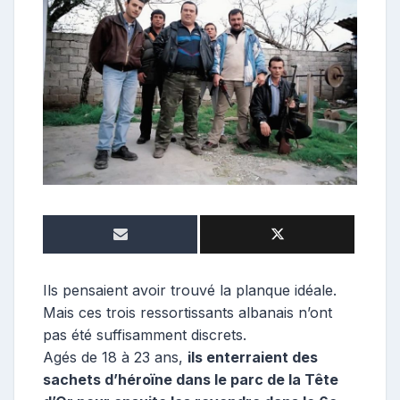
t
r
i
b
u
t
e
u
r
Ils pensaient avoir trouvé la planque idéale.
Mais ces trois ressortissants albanais n’ont
pas été suffisamment discrets.
Agés de 18 à 23 ans,
ils enterraient des
sachets d’héroïne dans le parc de la Tête