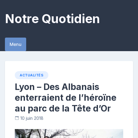
Skip
to
Notre Quotidien
content
Menu
ACTUALITÉS
Lyon – Des Albanais
enterraient de l’héroïne
au parc de la Tête d’Or
10 juin 2018
C
o
n