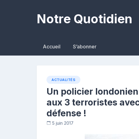
Skip
to
Notre Quotidien
content
Accueil
S’abonner
ACTUALITÉS
Un policier londonien
aux 3 terroristes av
défense !
5 juin 2017
R
e