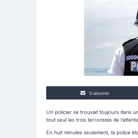
p
o
s
t
e
u
r
S'abonner
Un policier se trouvait toujours dans un
tout seul les trois terroristes de l’atte
En huit minutes seulement, la police étai