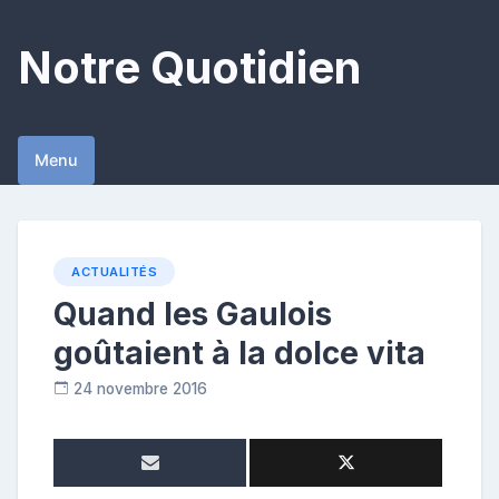
Skip
to
Notre Quotidien
content
Menu
ACTUALITÉS
Quand les Gaulois
goûtaient à la dolce vita
24 novembre 2016
R
e
p
o