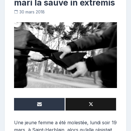
mari la sauve in extremis
30 mars 2018
C
o
n
t
r
i
b
u
t
r
i
c
e
Une jeune femme a été molestée, lundi soir 19
mars, à Saint-Herblain, alors qu’elle résistait