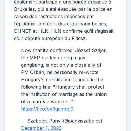
également participé à une soirée orgiaque à
Bruxelles, qui a été évacuée par la police en
raison des restrictions imposées par
l’épidémie, ont écrit deux journaux belges,
DHNET et HLN. HLN confirme qu’il s’agissait
d’un député européen du Fidesz.
Now that it’s confirmed: József Szájer,
the MEP busted during a gay
gangbang, is not only a close ally of
PM Orbán, he personally re-wrote
Hungary's constitution to include the
following line: "Hungary shall protect
the institution of marriage as the union
of a man & a woman…"
https://t.co/ov9qamrgl0
— Szabolcs Panyi (@panyiszabolcs)
December 1, 2020