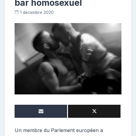
bar homosexuel
1 décembre 2020
R
e
p
o
s
t
e
u
r
Un membre du Parlement européen a