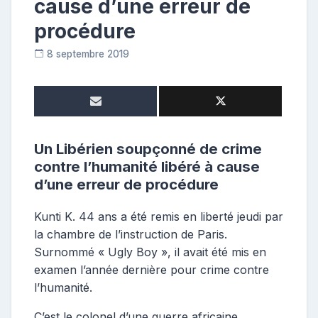
cause d’une erreur de
procédure
8 septembre 2019
R
e
p
o
s
t
Un Libérien soupçonné de crime
e
contre l’humanité libéré à cause
u
d’une erreur de procédure
r
Kunti K. 44 ans a été remis en liberté jeudi par
la chambre de l’instruction de Paris.
Surnommé « Ugly Boy », il avait été mis en
examen l’année dernière pour crime contre
l’humanité.
C’est le colonel d’une guerre africaine,