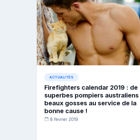
ACTUALITÉS
Firefighters calendar 2019 : de
superbes pompiers australiens
beaux gosses au service de la
bonne cause !
8 février 2019
D
i
a