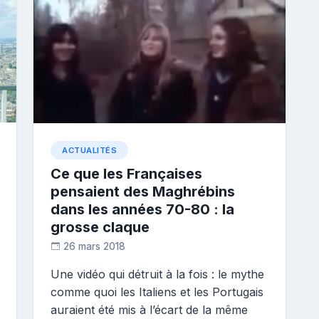
ACTUALITÉS
Ce que les Françaises
pensaient des Maghrébins
dans les années 70-80 : la
grosse claque
26 mars 2018
D
Une vidéo qui détruit à la fois : le mythe
i
comme quoi les Italiens et les Portugais
a
n
auraient été mis à l’écart de la même