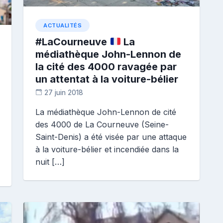
ACTUALITÉS
#LaCourneuve
La
médiathèque John-Lennon de
la cité des 4000 ravagée par
un attentat à la voiture-bélier
27 juin 2018
D
La médiathèque John-Lennon de cité
i
des 4000 de La Courneuve (Seine-
a
n
Saint-Denis) a été visée par une attaque
e
à la voiture-bélier et incendiée dans la
nuit […]