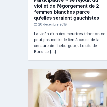
Participative » se réjouit du
viol et de l’égorgement de 2
femmes blanches parce
qu’elles seraient gauchistes
20 décembre 2018
D
La vidéo d’un des meurtres (dont on ne
i
peut pas mettre le lien à cause de la
a
n
censure de l’hébergeur). Le site de
e
Boris Le […]