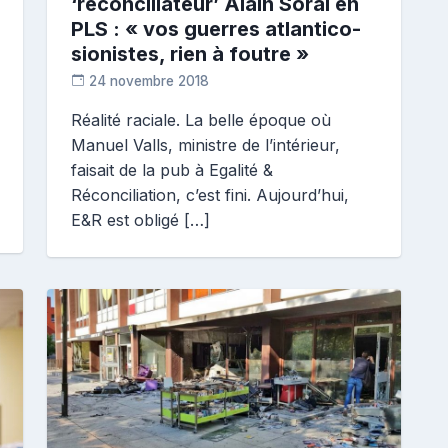
‘réconciliateur’ Alain Soral en
PLS : « vos guerres atlantico-
sionistes, rien à foutre »
24 novembre 2018
D
Réalité raciale. La belle époque où
i
Manuel Valls, ministre de l’intérieur,
a
n
faisait de la pub à Egalité &
e
Réconciliation, c’est fini. Aujourd’hui,
E&R est obligé […]