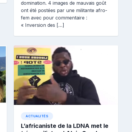
domination. 4 images de mauvais goût
a
n
ont été postées par une militante afro-
e
fem avec pour commentaire :
« Inversion des […]
ACTUALITÉS
L’africaniste de la LDNA met le